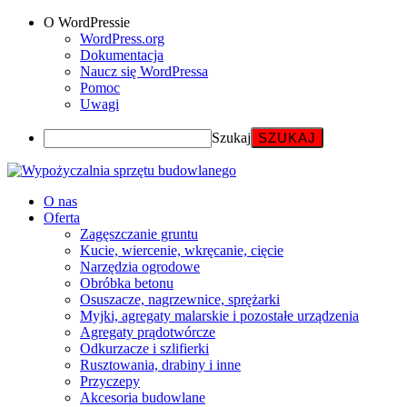
O WordPressie
WordPress.org
Dokumentacja
Naucz się WordPressa
Pomoc
Uwagi
Szukaj
O nas
Oferta
Zagęszczanie gruntu
Kucie, wiercenie, wkręcanie, cięcie
Narzędzia ogrodowe
Obróbka betonu
Osuszacze, nagrzewnice, sprężarki
Myjki, agregaty malarskie i pozostałe urządzenia
Agregaty prądotwórcze
Odkurzacze i szlifierki
Rusztowania, drabiny i inne
Przyczepy
Akcesoria budowlane