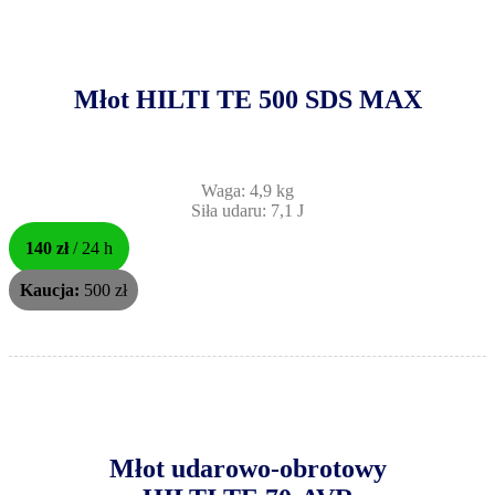
Młot HILTI TE 500 SDS MAX
Waga: 4,9 kg
Siła udaru: 7,1 J
140 zł
/ 24 h
Kaucja:
500 zł
Młot udarowo-obrotowy