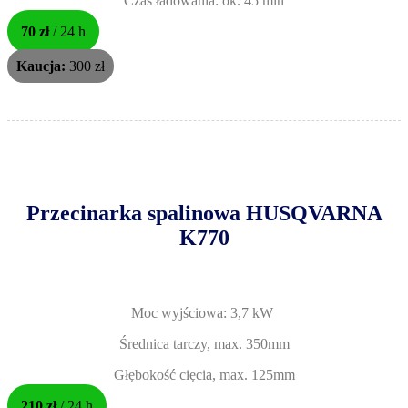
Czas ładowania: ok. 45 min
70 zł
/ 24 h
Kaucja:
300 zł
Przecinarka spalinowa HUSQVARNA
K770
Moc wyjściowa: 3,7 kW
Średnica tarczy, max. 350mm
Głębokość cięcia, max. 125mm
210 zł
/ 24 h