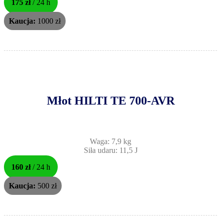
175 zł
/ 24 h
Kaucja:
1000 zł
Młot HILTI TE 700-AVR
Waga: 7,9 kg
Siła udaru: 11,5 J
160 zł
/ 24 h
Kaucja:
500 zł